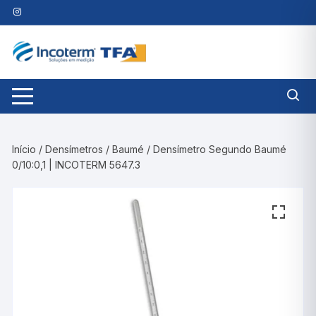
Pular
para
o
conteúdo
Início
/
Densímetros
/
Baumé
/ Densímetro Segundo Baumé
0/10:0,1 | INCOTERM 5647.3