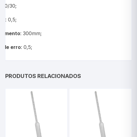
la
:0/30;
são
: 0,5;
rimento
: 300mm;
e de erro
: 0,5;
PRODUTOS RELACIONADOS