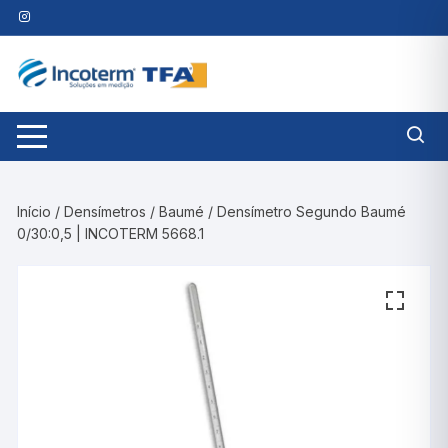
Pular
para
o
conteúdo
Início
/
Densímetros
/
Baumé
/ Densímetro Segundo Baumé
0/30:0,5 | INCOTERM 5668.1