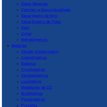
Óleos Minerais
Petróleo e Biocombustíveis
Sacarímetro de Brix
Sacarômetro de Plato
Solo
Urina
Refratômetros
Medição
Alicate Amperímetro
Anemômetros
Balança
Cronômetros
Decibelímetros
Luxímetros
Medidores de CO
Multímetros
Pluviômetros
Provetas