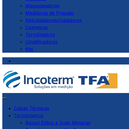
Massageadores
Medidores de Pressão
Nebulizadores/Inaladores
Oxímetros
Termômetros
Umidificadores
Kits
Caixas Térmicas
Termômetros
Álcool Etílico e Suas Misturas