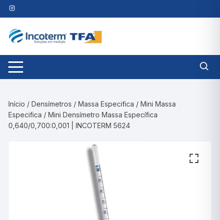
Pular
para
o
conteúdo
Início
/
Densímetros
/
Massa Especifica
/
Mini Massa
Especifica
/ Mini Densímetro Massa Específica
0,640/0,700:0,001 | INCOTERM 5624