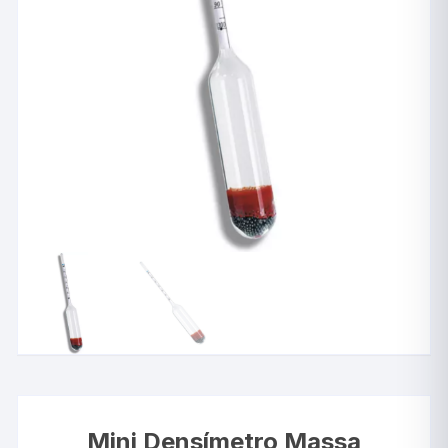
Mini Densímetro Massa