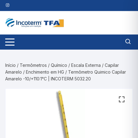
Pular
para
o
conteúdo
Início
/
Termômetros
/
Químico
/
Escala Externa
/
Capilar
Amarelo
/
Enchimento em HG
/ Termômetro Quimico Capilar
Amarelo -10/+110:1°C | INCOTERM 5032.20