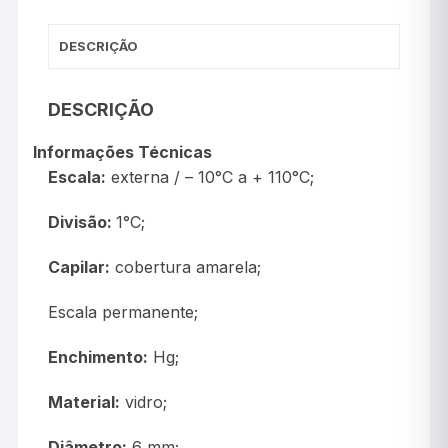
DESCRIÇÃO
DESCRIÇÃO
Informações Técnicas
Escala:
externa / – 10°C a + 110°C;
Divisão:
1°C;
Capilar:
cobertura amarela;
Escala permanente;
Enchimento:
Hg;
Material:
vidro;
Diâmetro:
6 mm;