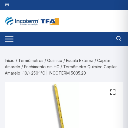
Pular
para
o
conteúdo
Início
/
Termômetros
/
Químico
/
Escala Externa
/
Capilar
Amarelo
/
Enchimento em HG
/ Termômetro Quimico Capilar
Amarelo -10/+250:1°C | INCOTERM 5035.20