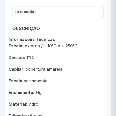
DESCRIÇÃO
DESCRIÇÃO
Informações Técnicas
Escala:
externa / – 10°C a + 250°C;
Divisão:
1°C;
Capilar:
cobertura amarela;
Escala
permanente;
Enchimento:
Hg;
Material:
vidro;
Diâmetro:
6 mm;