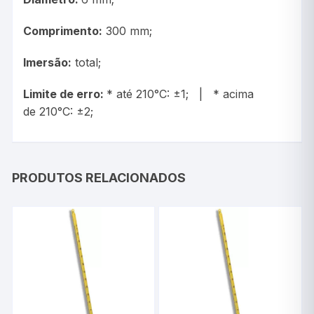
Comprimento:
300 mm;
Imersão:
total;
Limite de erro:
* até 210°C: ±1; | * acima
de 210°C: ±2;
PRODUTOS RELACIONADOS