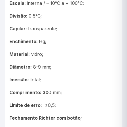
Escala:
interna / – 10°C a + 100°C;
Divisão:
0,5°C;
Capilar:
transparente;
Enchimento:
Hg;
Material:
vidro;
Diâmetro:
8-9 mm;
Imersão:
total;
Comprimento: 30
0 mm;
Limite de erro:
±0,5;
Fechamento Richter com botão;