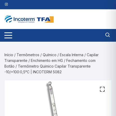
Pular
para
o
conteúdo
Início
/
Termômetros
/
Químico
/
Escala Interna
/
Capilar
Transparente
/
Enchimento em HG
/
Fechamento com
Botão
/ Termômetro Quimico Capilar Transparente
-10/+100:0,5°C | INCOTERM 5082