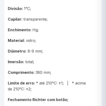
Divisão:
1°C;
Capilar:
transparente;
Enchimento:
Hg;
Material:
vidro;
Diâmetro:
8-9 mm;
Imersão:
total;
Comprimento:
380 mm;
Limite de erro:
* até 210°C: ±1; | * acima
de 210°C: ±2;
Fechamento Richter com botão;