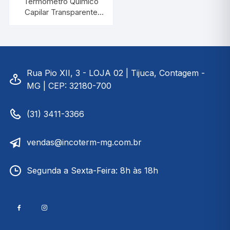
Termômetro Quimico
Capilar Transparente
-10/+52:0,2°C |
INCOTERM 5088
Rua Pio XII, 3 - LOJA 02 | Tijuca, Contagem -
MG | CEP: 32180-700
(31) 3411-3366
vendas@incoterm-mg.com.br
Segunda a Sexta-Feira: 8h às 18h