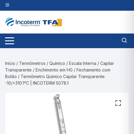
Pular
para
o
conteúdo
Início
/
Termômetros
/
Químico
/
Escala Interna
/
Capilar
Transparente
/
Enchimento em HG
/
Fechamento com
Botão
/ Termômetro Quimico Capilar Transparente
-10/+310:1°C | INCOTERM 5078.1