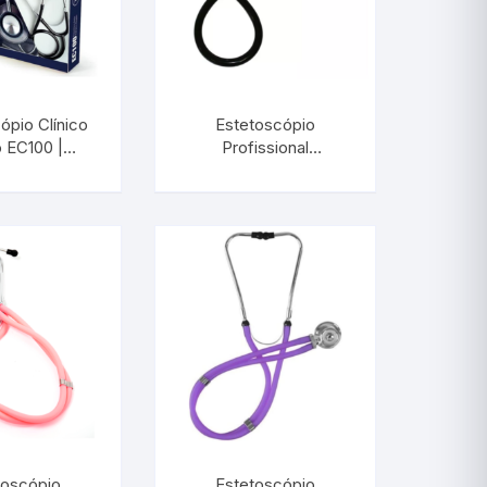
ópio Clínico
Estetoscópio
 EC100 |
Profissional
OTERM
Cardiológico |
3.01.01
INCOTERM 29850
toscópio
Estetoscópio