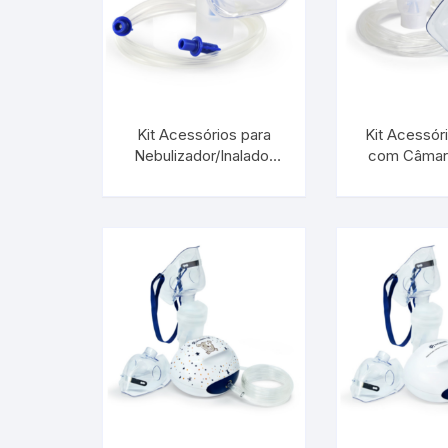
Baixa Temperatura
Caramelômetro
Chimarrão
Kit Acessórios para
Kit Acessór
Nebulizador/Inalador
com Câmar
N090 Infantil |
Chocadeira
Máscara In
INCOTERM S-NEB-
INCOTERM
9022.00
9014
Termômetros Decorativo
Escala Decimal
Termômetros Espeto
Estufa
Infravermelho