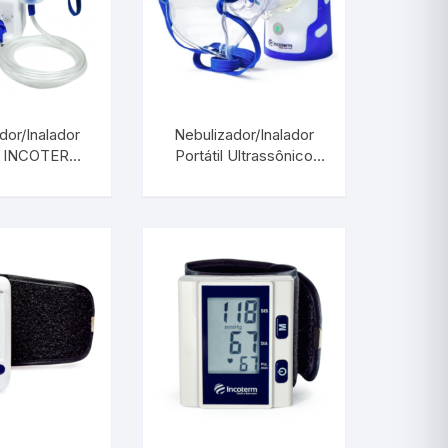
etros
dor/Inalador
Nebulizador/Inalador
Respiratórios
 | INCOTERM
Portátil Ultrassônico
-0040.00
NB1100 MESH |
INCOTERM S-NEB-
0080.00
s
Pressão
Inaladores