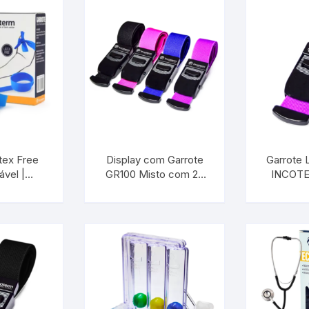
tex Free
Display com Garrote
Garrote L
ável |
GR100 Misto com 20
INCOTE
 S-DIV-
Unidades | INCOTERM
02
.00
S-DIV-0250.00