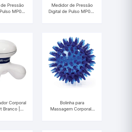
 de Pressão
Medidor de Pressão
e Pulso MP060
Digital de Pulso MP050
TERM 29857
| INCOTERM S-ESF-
0010.00
dor Corporal
Bolinha para
t Branco |
Massagem Corporal |
ERM M-737
INCOTERM S-DIV-
0010.00