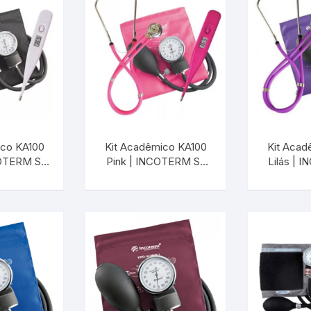
ico KA100
Kit Acadêmico KA100
Kit Acad
COTERM S-
Pink | INCOTERM S-
Lilás | 
10.00
KIT-0040.00
KIT-