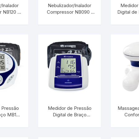
/Inalador
Nebulizador/Inalador
Medidor
 NB120 |
Compressor NB090 |
Digital d
Urina
Termômetros
 S-NEB-
INCOTERM S-NEB-
| INCO
.00
0030.00
Refratômetros
Umidificadores
Kits
is
a
 Pressão
Medidor de Pressão
Massagea
raço MB100
Digital de Braço
Confor
M 29825
MB050 | INCOTERM
INCOT
S-ESF-0400.00