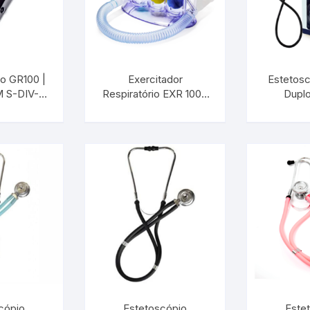
to GR100 |
Exercitador
Estetosc
 S-DIV-
Respiratório EXR 100 |
Duplo
.00
INCOTERM S-EXE-
INC
0010.00
2985
cópio
Estetoscópio
Este