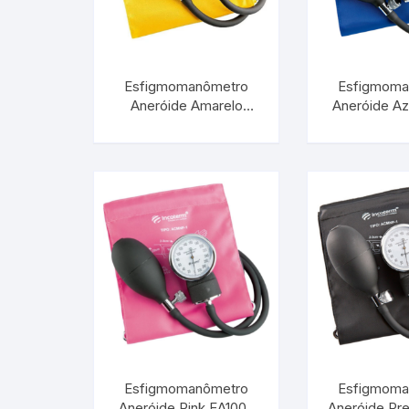
Esfigmomanômetro
Esfigmoma
Aneróide Amarelo
Aneróide Az
EA100 | INCOTERM
INCOTERM 
29826.01
Esfigmomanômetro
Esfigmoma
Aneróide Pink EA100 |
Aneróide Pre