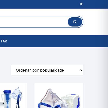
STAR
Lanterna Clínica
l
Amassadores de
Comprimidos
rais
Cortadores de Comprimidos
Porta Comprimidos
te