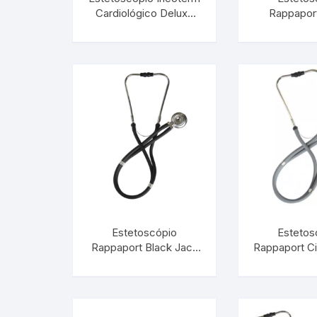
Cardiológico Deluxe
Rappapor
ECD1100 | INCOTERM
ER100 | I
S-EST-0010.00
29858
Estetoscópio
Estetos
Rappaport Black Jack
Rappaport C
ER100 | INCOTERM
| INCOTERM
29858.10