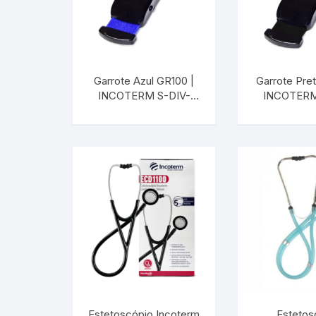
Garrote Azul GR100 |
Garrote Pre
INCOTERM S-DIV-
INCOTERM
0252.00
0256
Estetoscópio Incoterm
Estetos