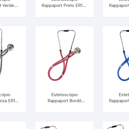
t Verde
Rappaport Preto ER100
Rappaport
NCOTERM
| INCOTERM 29858.08
INCOTER
.09
cópio
Estetoscópio
Este
inza ER100
Rappaport Bordô
Rappaport
 29858.04
ER100 | INCOTERM
INCOTER
29858.03