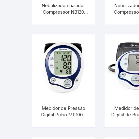
Termômetros Para Jardim
Nebulizador/Inalador
Nebulizador
Compressor NB120
Compressor
Urso | INCOTERM S-
INCOTERM
Máxima
NEB-0076.00
0070
Termômetros Máxima e
Minima
Motor Diesel
Termômetros Náuticos
Petróleo e Biocombustíve
Termômetros Para Piscin
Medidor de Pressão
Medidor de
Digital Pulso MP100 |
Digital de B
Termômetros Para Sauna
INCOTERM 29847
| INCOTER
Junta Esmerilhada