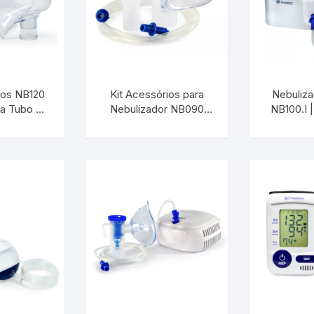
Cerveja Artesanal
Luxímetros
Esfigmomanôm
Gás Liquefeito de Petróleo
Medidores de CO
Espaçadores
Gay Lussac
Multímetros
Estetoscópios
ios NB120
Kit Acessórios para
Nebuliza
a Tubo e
Lactodensimetro
Nebulizador NB090
Pluviômetros
Exercitadores 
NB100.I
fantil |
Adulto | INCOTERM S-
S-NEB
 S-NEB-
NEB-9012.00
Massa Especifica
Provetas
Garrotes
.00
s
Óleos Minerais
Relógios
Máscaras
Petróleo e Biocombustíveis
Trenas a Laser
Massageadore
Sacarímetro de Brix
Medidores de 
Sacarômetro de Plato
Nebulizadores/
Solo
Oxímetros