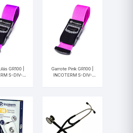
ilás GR100 |
Garrote Pink GR100 |
RM S-DIV-
INCOTERM S-DIV-
58.00
0254.00