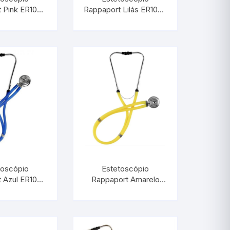
 Pink ER100 |
Rappaport Lilás ER100 |
M 29858.07
INCOTERM 29858.06
toscópio
Estetoscópio
 Azul ER100 |
Rappaport Amarelo
M 29858.02
ER100 | INCOTERM
29858.01