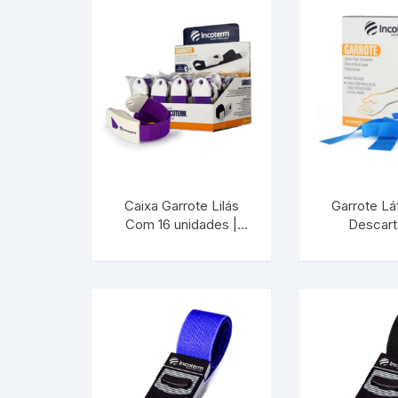
Picnômetro
Químico
Refrigeração e Laticinios
Solo
Veterinário
Caixa Garrote Lilás
Garrote Lá
Com 16 unidades |
Descart
Estações Meteorológicas
INCOTERM S-DIV-
INCOTERM
0134.00
0038