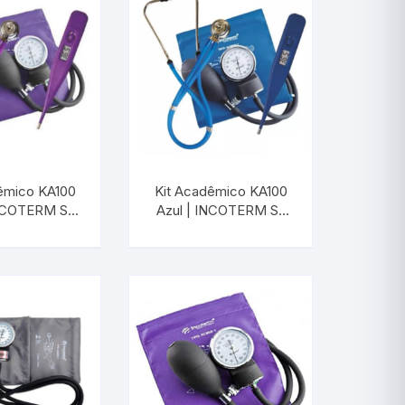
êmico KA100
Kit Acadêmico KA100
INCOTERM S-
Azul | INCOTERM S-
0030.00
KIT-0020.00