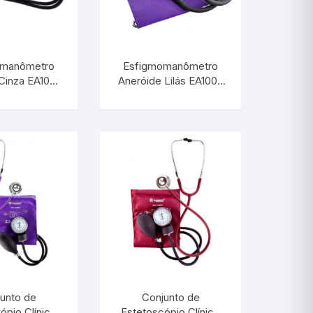
omanômetro
Esfigmomanômetro
Cinza EA100 |
Aneróide Lilás EA100 |
M 29826.08
INCOTERM 29826.05
unto de
Conjunto de
ópio Clínico
Estetoscópio Clínico