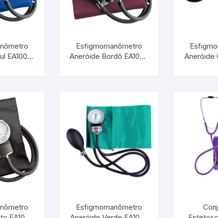
nômetro
Esfigmomanômetro
Esfigm
ul EA100 |
Aneróide Bordô EA100 |
Aneróide 
29826.02
INCOTERM 29826.07
INCOTER
nômetro
Esfigmomanômetro
Conj
to EA100 |
Aneróide Verde EA100 |
Estetosc